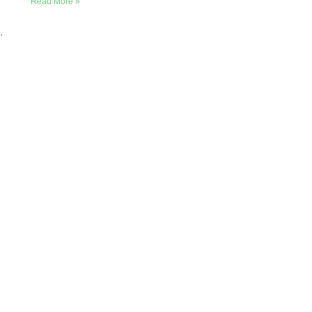
Read More »
,