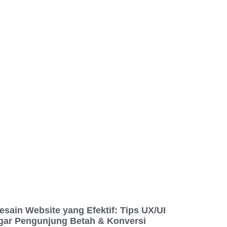
esain Website yang Efektif: Tips UX/UI
gar Pengunjung Betah & Konversi