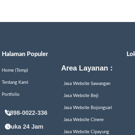
Halaman Populer
Lo
Area Layanan :
Home (Temp)
Tentang Kami
Jasa Website Sawangan
Portfolio
Jasa Website Beji
Jasa Website Bojongsari
0898-0022-336
Jasa Website Cinere
Buka 24 Jam
Jasa Website Cipayung