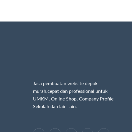
Jasa pembuatan website depok
murah,cepat dan professional untuk
UMKM, Online Shop, Company Profile,
Sekolah dan lain-lain.