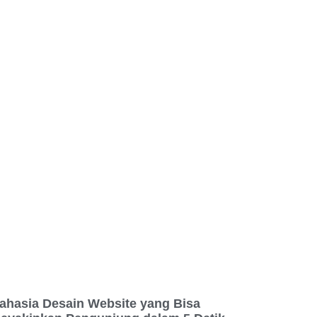
ahasia Desain Website yang Bisa