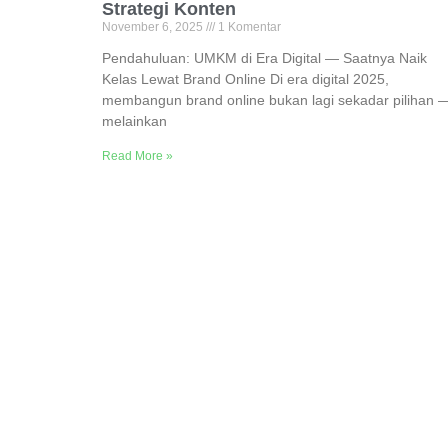
Strategi Konten
November 6, 2025
1 Komentar
Pendahuluan: UMKM di Era Digital — Saatnya Naik
Kelas Lewat Brand Online Di era digital 2025,
membangun brand online bukan lagi sekadar pilihan 
melainkan
Read More »