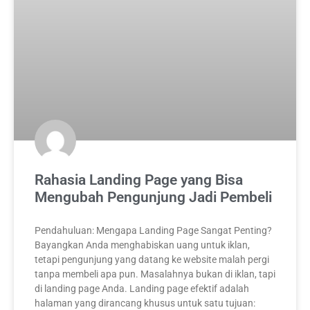
Rahasia Landing Page yang Bisa
Mengubah Pengunjung Jadi Pembeli
Pendahuluan: Mengapa Landing Page Sangat Penting?
Bayangkan Anda menghabiskan uang untuk iklan,
tetapi pengunjung yang datang ke website malah pergi
tanpa membeli apa pun. Masalahnya bukan di iklan, tapi
di landing page Anda. Landing page efektif adalah
halaman yang dirancang khusus untuk satu tujuan: