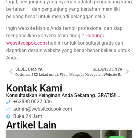
Ingat, pengunjung yang nyaman adalah pengunjung yang
bertahan — dan pengunjung yang bertahan memiliki
peluang besar untuk menjadi pelanggan setia.
Ingin website bisnis Anda tampil profesional dan siap
menghasilkan konversi lebih tinggi?
Hubungi
websitedepok.com
hari ini untuk konsultasi gratis dan
dapatkan desain website yang benar-benar bekerja untuk
Anda.
SEBELUMNYA
SELANJUTNYA
Optimasi SEO Lokal untuk Website Bisnis: Strategi agar Lebih Mudah Ditemukan di Google
Mengapa Kecepatan Website Berdampak Besar pada Penjualan Online Anda
Kontak Kami
Konsultasikan Keinginan Anda Sekarang. GRATIS!!!..
+62898 0022 336
admin@websitedepok.com
Buka 24 Jam
Artikel Lain