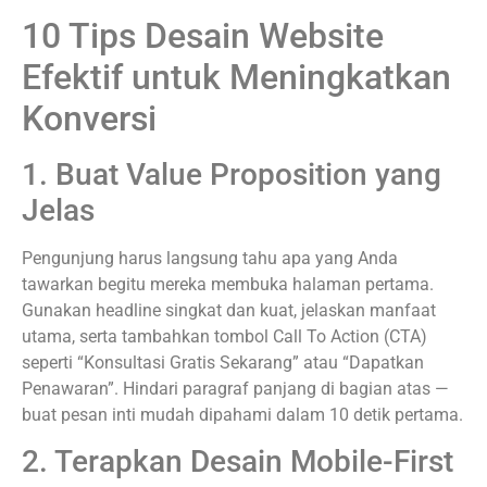
10 Tips Desain Website
Efektif untuk Meningkatkan
Konversi
1. Buat Value Proposition yang
Jelas
Pengunjung harus langsung tahu apa yang Anda
tawarkan begitu mereka membuka halaman pertama.
Gunakan headline singkat dan kuat, jelaskan manfaat
utama, serta tambahkan tombol Call To Action (CTA)
seperti “Konsultasi Gratis Sekarang” atau “Dapatkan
Penawaran”. Hindari paragraf panjang di bagian atas —
buat pesan inti mudah dipahami dalam 10 detik pertama.
2. Terapkan Desain Mobile-First