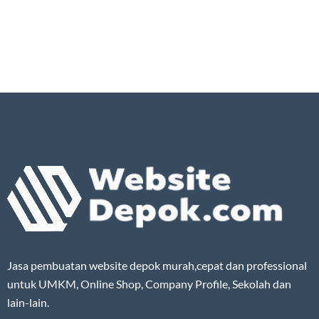
Jasa pembuatan website depok murah,cepat dan professional
untuk UMKM, Online Shop, Company Profile, Sekolah dan
lain-lain.