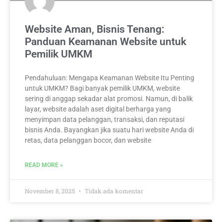
Website Aman, Bisnis Tenang:
Panduan Keamanan Website untuk
Pemilik UMKM
Pendahuluan: Mengapa Keamanan Website Itu Penting
untuk UMKM? Bagi banyak pemilik UMKM, website
sering di anggap sekadar alat promosi. Namun, di balik
layar, website adalah aset digital berharga yang
menyimpan data pelanggan, transaksi, dan reputasi
bisnis Anda. Bayangkan jika suatu hari website Anda di
retas, data pelanggan bocor, dan website
READ MORE »
November 8, 2025
Tidak ada komentar