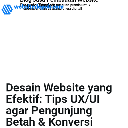
Depok Terdekat
websitedepok.com
Dapatkan inspirasi dan panduan praktis untuk
mengembangkan usahamu di era digital!
Desain Website yang
Efektif: Tips UX/UI
agar Pengunjung
Betah & Konversi