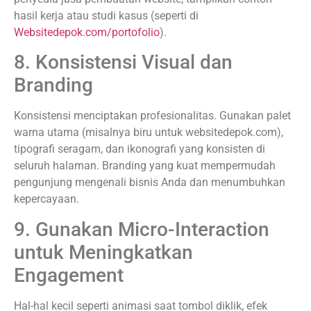
hasil kerja atau studi kasus (seperti di
Websitedepok.com/portofolio
).
8. Konsistensi Visual dan
Branding
Konsistensi menciptakan profesionalitas. Gunakan palet
warna utama (misalnya biru untuk websitedepok.com),
tipografi seragam, dan ikonografi yang konsisten di
seluruh halaman. Branding yang kuat mempermudah
pengunjung mengenali bisnis Anda dan menumbuhkan
kepercayaan.
9. Gunakan Micro-Interaction
untuk Meningkatkan
Engagement
Hal-hal kecil seperti animasi saat tombol diklik, efek