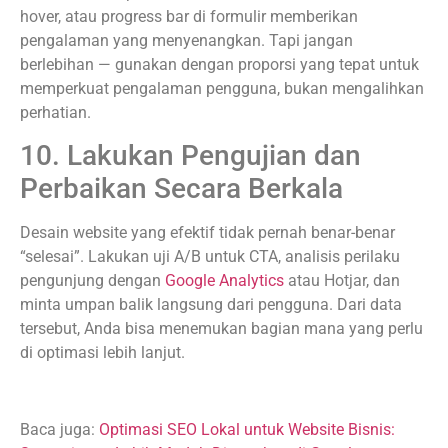
hover, atau progress bar di formulir memberikan
pengalaman yang menyenangkan. Tapi jangan
berlebihan — gunakan dengan proporsi yang tepat untuk
memperkuat pengalaman pengguna, bukan mengalihkan
perhatian.
10. Lakukan Pengujian dan
Perbaikan Secara Berkala
Desain website yang efektif tidak pernah benar-benar
“selesai”. Lakukan uji A/B untuk CTA, analisis perilaku
pengunjung dengan
Google Analytics
atau Hotjar, dan
minta umpan balik langsung dari pengguna. Dari data
tersebut, Anda bisa menemukan bagian mana yang perlu
di optimasi lebih lanjut.
Baca juga:
Optimasi SEO Lokal untuk Website Bisnis: