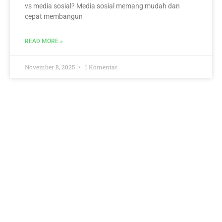
vs media sosial? Media sosial memang mudah dan
cepat membangun
READ MORE »
November 8, 2025
1 Komentar