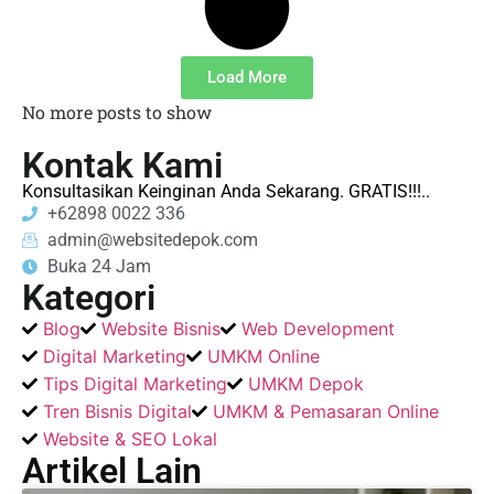
Load More
No more posts to show
Kontak Kami
Konsultasikan Keinginan Anda Sekarang. GRATIS!!!..
+62898 0022 336
admin@websitedepok.com
Buka 24 Jam
Kategori
Blog
Website Bisnis
Web Development
Digital Marketing
UMKM Online
Tips Digital Marketing
UMKM Depok
Tren Bisnis Digital
UMKM & Pemasaran Online
Website & SEO Lokal
Artikel Lain