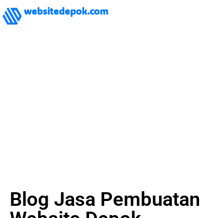
websitedepok.com
Pembuatan
Website Depok
Terdekat
Blog Jasa Pembuatan