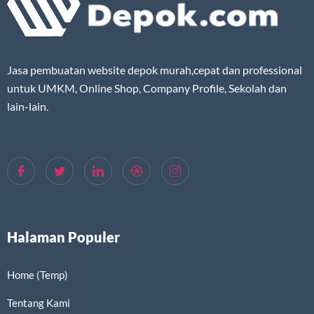
Jasa pembuatan website depok murah,cepat dan professional
untuk UMKM, Online Shop, Company Profile, Sekolah dan
lain-lain.
Halaman Populer
Home (Temp)
Tentang Kami