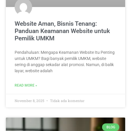
Website Aman, Bisnis Tenang:
Panduan Keamanan Website untuk
Pemilik UMKM
Pendahuluan: Mengapa Keamanan Website Itu Penting
untuk UMKM? Bagi banyak pemilik UMKM, website
sering di anggap sekadar alat promosi. Namun, di balik
layar, website adalah
READ MORE »
November 8, 2025
Tidak ada komentar
BLOG