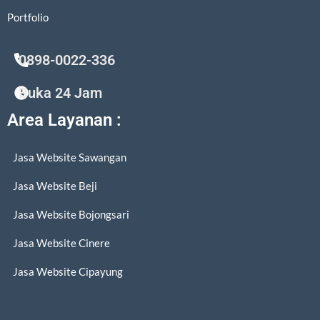
Portfolio
0898-0022-336
Buka 24 Jam
Area Layanan :
Jasa Website Sawangan
Jasa Website Beji
Jasa Website Bojongsari
Jasa Website Cinere
Jasa Website Cipayung