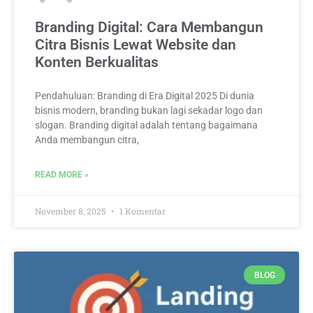
Branding Digital: Cara Membangun
Citra Bisnis Lewat Website dan
Konten Berkualitas
Pendahuluan: Branding di Era Digital 2025 Di dunia
bisnis modern, branding bukan lagi sekadar logo dan
slogan. Branding digital adalah tentang bagaimana
Anda membangun citra,
READ MORE »
November 8, 2025
1 Komentar
BLOG