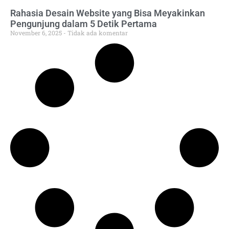
Rahasia Desain Website yang Bisa Meyakinkan
Pengunjung dalam 5 Detik Pertama
November 6, 2025
Tidak ada komentar