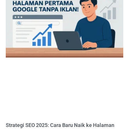
Strategi SEO 2025: Cara Baru Naik ke Halaman