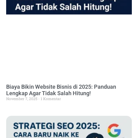
Biaya Bikin Website Bisnis di 2025: Panduan
Lengkap Agar Tidak Salah Hitung!
November 7, 2025
1 Komentar