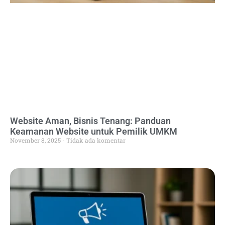
Website Aman, Bisnis Tenang: Panduan
Keamanan Website untuk Pemilik UMKM
November 8, 2025
Tidak ada komentar