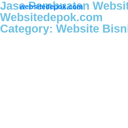
Jasa Pembuatan Websi
websitedepok.com
Websitedepok.com
Category: Website Bisn