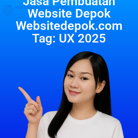
Jasa Pembuatan
websitedepok.com
Website Depok
Websitedepok.com
Tag: UX 2025