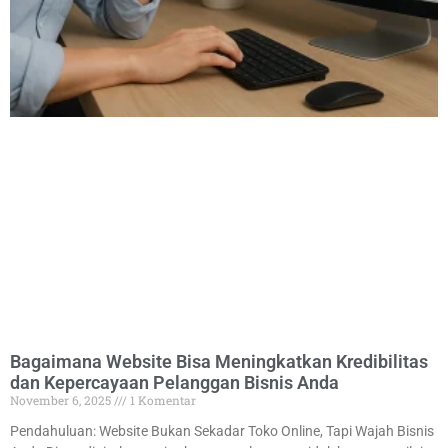
Bagaimana Website Bisa Meningkatkan Kredibilitas
dan Kepercayaan Pelanggan Bisnis Anda
November 6, 2025
1 Komentar
Pendahuluan: Website Bukan Sekadar Toko Online, Tapi Wajah Bisnis