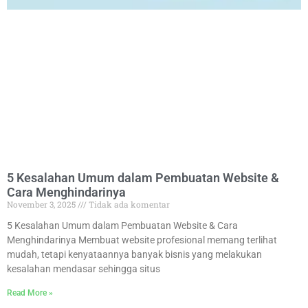
5 Kesalahan Umum dalam Pembuatan Website &
Cara Menghindarinya
November 3, 2025
Tidak ada komentar
5 Kesalahan Umum dalam Pembuatan Website & Cara
Menghindarinya Membuat website profesional memang terlihat
mudah, tetapi kenyataannya banyak bisnis yang melakukan
kesalahan mendasar sehingga situs
Read More »