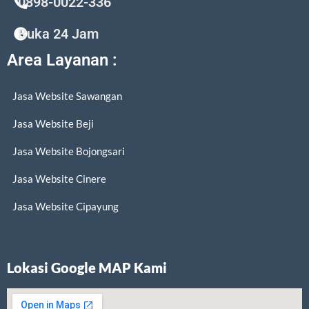
0898-0022-336
Buka 24 Jam
Area Layanan :
Jasa Website Sawangan
Jasa Website Beji
Jasa Website Bojongsari
Jasa Website Cinere
Jasa Website Cipayung
Lokasi Google MAP Kami