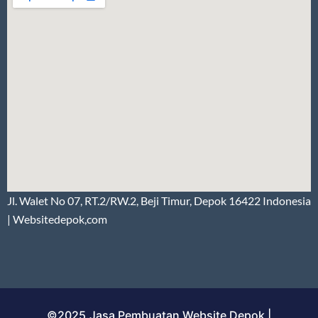
Jl. Walet No 07, RT.2/RW.2, Beji Timur, Depok 16422 Indonesia
| Websitedepok,com
©2025.Jasa Pembuatan Website Depok |