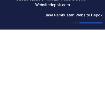
Websitedepok.com
Jasa Pembuatan Website Depok