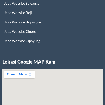
Jasa Website Sawangan
Jasa Website Beji
Jasa Website Bojongsari
Jasa Website Cinere
Jasa Website Cipayung
Lokasi Google MAP Kami