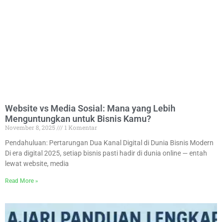
Website vs Media Sosial: Mana yang Lebih
Menguntungkan untuk Bisnis Kamu?
November 8, 2025
1 Komentar
Pendahuluan: Pertarungan Dua Kanal Digital di Dunia Bisnis Modern
Di era digital 2025, setiap bisnis pasti hadir di dunia online — entah
lewat website, media
Read More »