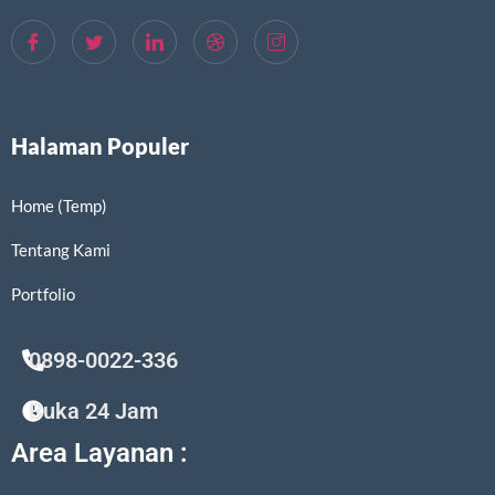
Halaman Populer
Home (Temp)
Tentang Kami
Portfolio
0898-0022-336
Buka 24 Jam
Area Layanan :