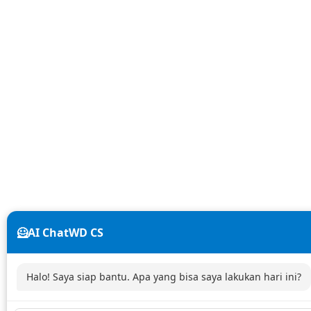
🦸AI ChatWD CS
Halo! Saya siap bantu. Apa yang bisa saya lakukan hari ini?