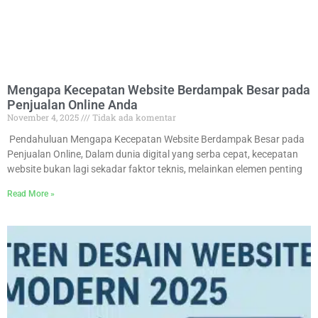
Mengapa Kecepatan Website Berdampak Besar pada
Penjualan Online Anda
November 4, 2025
Tidak ada komentar
Pendahuluan Mengapa Kecepatan Website Berdampak Besar pada
Penjualan Online, Dalam dunia digital yang serba cepat, kecepatan
website bukan lagi sekadar faktor teknis, melainkan elemen penting
Read More »