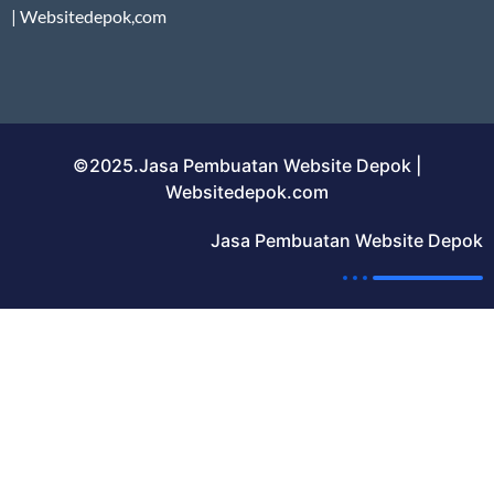
| Websitedepok,com
©2025.Jasa Pembuatan Website Depok |
Websitedepok.com
Jasa Pembuatan Website Depok