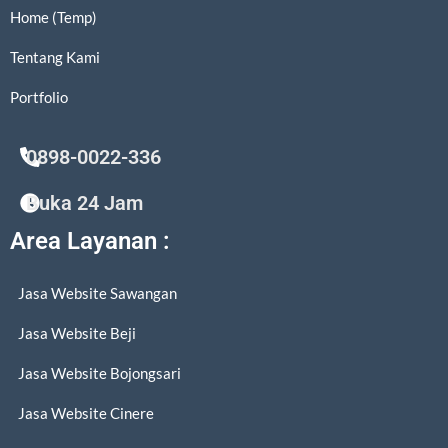
Home (Temp)
Tentang Kami
Portfolio
0898-0022-336
Buka 24 Jam
Area Layanan :
Jasa Website Sawangan
Jasa Website Beji
Jasa Website Bojongsari
Jasa Website Cinere