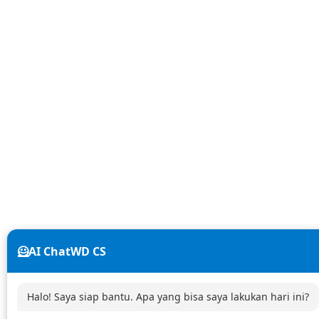
🦸AI ChatWD CS
Halo! Saya siap bantu. Apa yang bisa saya lakukan hari ini?