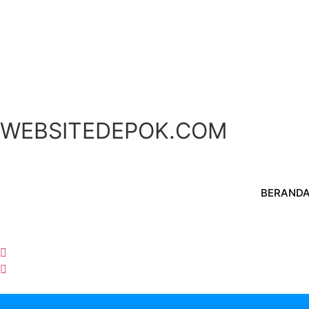
WEBSITEDEPOK.COM
BERAND