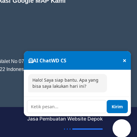
kasi Google MAP Kami
×
🦸AI ChatWD CS
 Walet No 07, RT.2/RW.2, Beji Timur, Depok
22 Indonesia | Websitedepok,com
Halo! Saya siap bantu. Apa yang
bisa saya lakukan hari ini?
Kirim
Jasa Pembuatan Website Depok