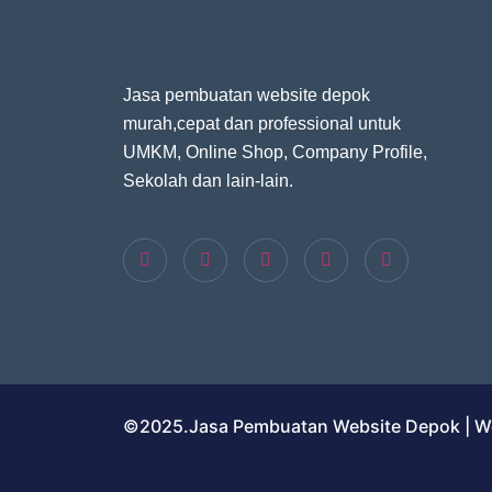
Jasa pembuatan website depok
murah,cepat dan professional untuk
UMKM, Online Shop, Company Profile,
Sekolah dan lain-lain.
©2025.Jasa Pembuatan Website Depok | W