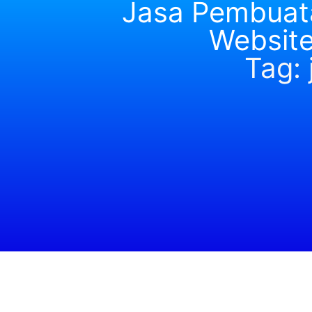
Jasa Pembuat
Websit
Tag: