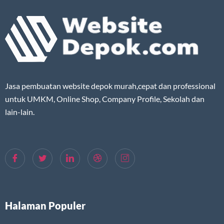
Jasa pembuatan website depok murah,cepat dan professional
untuk UMKM, Online Shop, Company Profile, Sekolah dan
lain-lain.
Halaman Populer