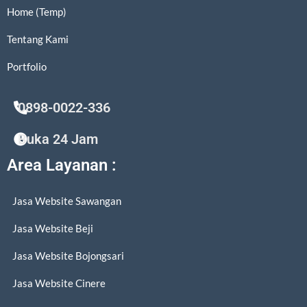
Home (Temp)
Tentang Kami
Portfolio
0898-0022-336
Buka 24 Jam
Area Layanan :
Jasa Website Sawangan
Jasa Website Beji
Jasa Website Bojongsari
Jasa Website Cinere