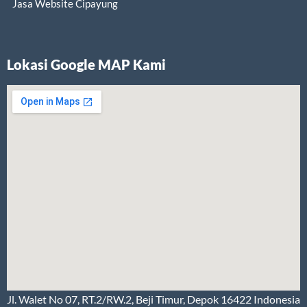
Jasa Website Cipayung
Lokasi Google MAP Kami
Jl. Walet No 07, RT.2/RW.2, Beji Timur, Depok 16422 Indonesia