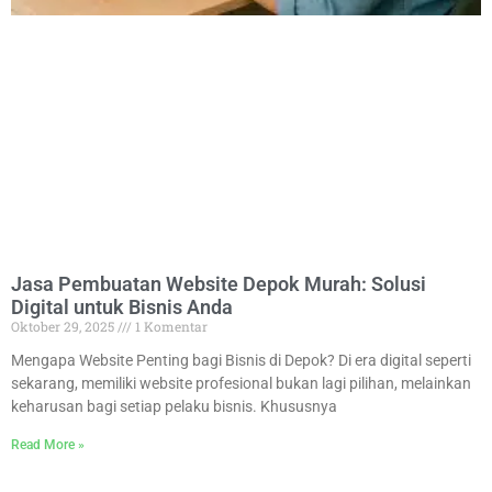
Jasa Pembuatan Website Depok Murah: Solusi
Digital untuk Bisnis Anda
Oktober 29, 2025
1 Komentar
Mengapa Website Penting bagi Bisnis di Depok? Di era digital seperti
sekarang, memiliki website profesional bukan lagi pilihan, melainkan
keharusan bagi setiap pelaku bisnis. Khususnya
Read More »