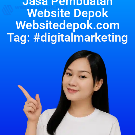
Jasa Pembuatan
websitedepok.com
Website Depok
Websitedepok.com
Tag: #digitalmarketing