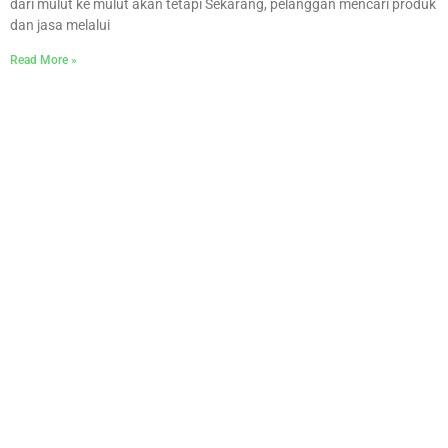
dari mulut ke mulut akan tetapi Sekarang, pelanggan mencari produk
dan jasa melalui
Read More »