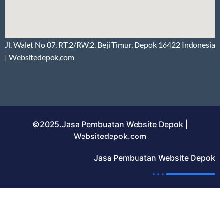
Jl. Walet No 07, RT.2/RW.2, Beji Timur, Depok 16422 Indonesia
| Websitedepok,com
©2025.Jasa Pembuatan Website Depok |
Websitedepok.com
Jasa Pembuatan Website Depok