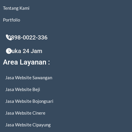
Tentang Kami
Portfolio
0898-0022-336
Buka 24 Jam
Area Layanan :
Jasa Website Sawangan
Jasa Website Beji
Jasa Website Bojongsari
Jasa Website Cinere
Jasa Website Cipayung