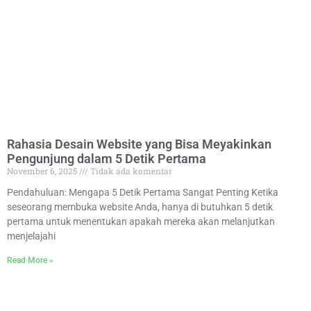
Rahasia Desain Website yang Bisa Meyakinkan
Pengunjung dalam 5 Detik Pertama
November 6, 2025
Tidak ada komentar
Pendahuluan: Mengapa 5 Detik Pertama Sangat Penting Ketika
seseorang membuka website Anda, hanya di butuhkan 5 detik
pertama untuk menentukan apakah mereka akan melanjutkan
menjelajahi
Read More »