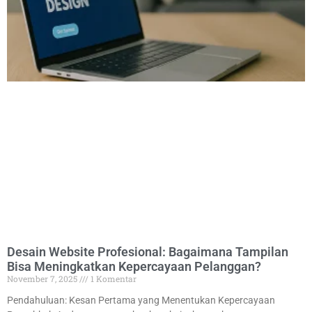
Desain Website Profesional: Bagaimana Tampilan
Bisa Meningkatkan Kepercayaan Pelanggan?
November 7, 2025
1 Komentar
Pendahuluan: Kesan Pertama yang Menentukan Kepercayaan