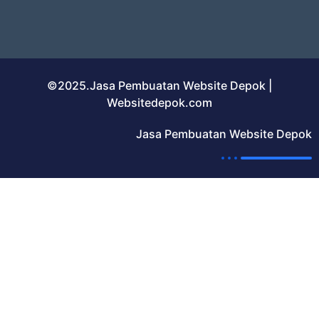
©2025.Jasa Pembuatan Website Depok |
Websitedepok.com
Jasa Pembuatan Website Depok