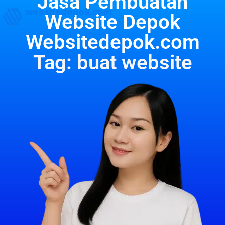
Jasa Pembuatan
websitedepok.com
Website Depok
Websitedepok.com
Tag: buat website