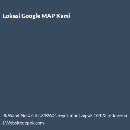
Lokasi Google MAP Kami
Jl. Walet No 07, RT.2/RW.2, Beji Timur, Depok 16422 Indonesia
| Websitedepok,com