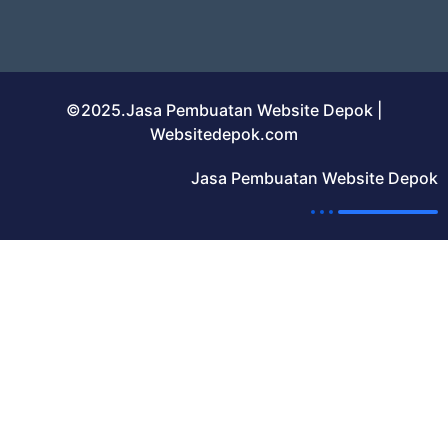
©2025.Jasa Pembuatan Website Depok |
Websitedepok.com
Jasa Pembuatan Website Depok